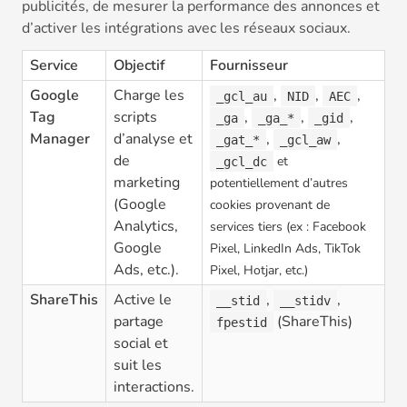
publicités, de mesurer la performance des annonces et
d’activer les intégrations avec les réseaux sociaux.
Service
Objectif
Fournisseur
Google
Charge les
,
,
,
_gcl_au
NID
AEC
Tag
scripts
,
,
,
_ga
_ga_*
_gid
Manager
d’analyse et
,
,
_gat_*
_gcl_aw
de
et
_gcl_dc
marketing
potentiellement d’autres
(Google
cookies provenant de
Analytics,
services tiers (ex : Facebook
Google
Pixel, LinkedIn Ads, TikTok
Ads, etc.).
Pixel, Hotjar, etc.)
ShareThis
Active le
,
,
__stid
__stidv
partage
(ShareThis)
fpestid
social et
suit les
interactions.