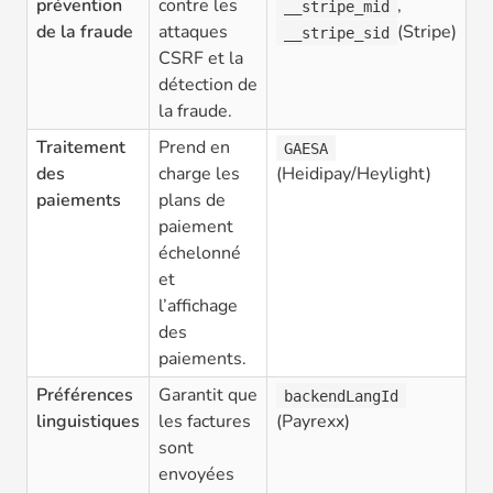
prévention
contre les
,
__stripe_mid
de la fraude
attaques
(Stripe)
__stripe_sid
CSRF et la
détection de
la fraude.
Traitement
Prend en
GAESA
des
charge les
(Heidipay/Heylight)
paiements
plans de
paiement
échelonné
et
l’affichage
des
paiements.
Préférences
Garantit que
backendLangId
linguistiques
les factures
(Payrexx)
sont
envoyées