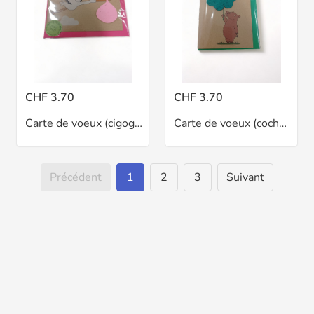
CHF 3.70
CHF 3.70
Carte de voeux (cigogne/rose)
Carte de voeux (cochon/trèfle)
Précédent
1
2
3
Suivant