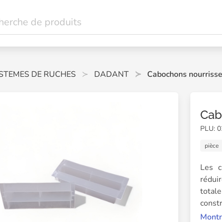
STEMES DE RUCHES
DADANT
Cabochons nourrisse
Cab
PLU: 
pièce
Les c
réduir
total
constr
Il e
Montr