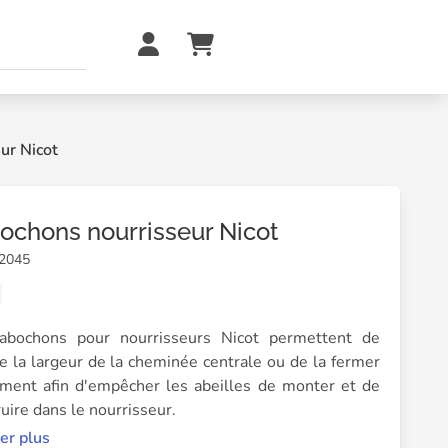
ur Nicot
ochons nourrisseur Nicot
02045
abochons pour nourrisseurs Nicot permettent de
e la largeur de la cheminée centrale ou de la fermer
ement afin d'empêcher les abeilles de monter et de
uire dans le nourrisseur.
st possible d'intégrer deux cabochons sur le
er plus