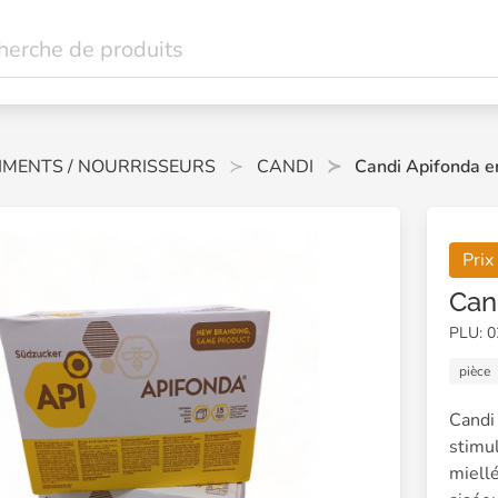
IMENTS / NOURRISSEURS
CANDI
Candi Apifonda e
Prix
Can
PLU: 
pièce
Cand
stim
miell