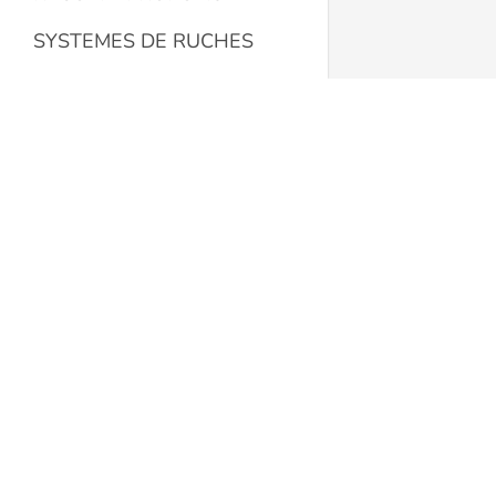
SYSTEMES DE RUCHES
NOTRE MAGASIN
La Butinerie
Nous contacter
Route de Romont 19
LIENS UTILES
1553 Châtonnaye
Suisse
Conditions générales
+41 78 608 72 12
Protection des données
labutineriesarl@gmail.com
Politique de cookies
butinerie.ch