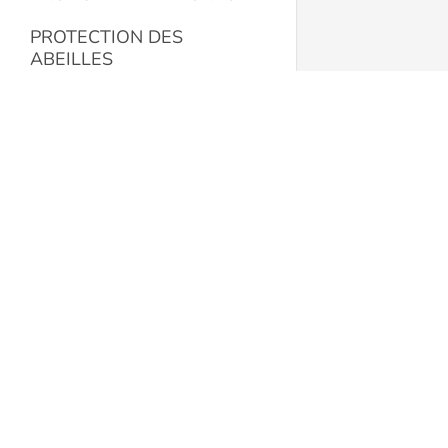
PROTECTION DES
ABEILLES
PROTECTION DES
APICULTEURS
La Butinerie
RECIPIENTS
Route de Romont 19
1553 Châtonnaye
RECOLTE ET TRAITEMENT
Suisse
DU MIEL
+41 78 608 72 12
RECOLTE PROPOLIS
labutineriesarl@gmail.com
SYSTEMES DE RUCHES
butinerie.ch
NOTRE MAGASIN
Nous contacter