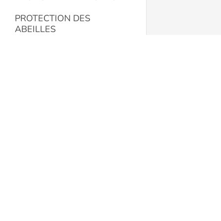
PROTECTION DES
ABEILLES
PROTECTION DES
APICULTEURS
La Butinerie
RECIPIENTS
Route de Romont 19
1553 Châtonnaye
RECOLTE ET TRAITEMENT
Suisse
DU MIEL
+41 78 608 72 12
RECOLTE PROPOLIS
labutineriesarl@gmail.com
SYSTEMES DE RUCHES
butinerie.ch
NOTRE MAGASIN
Nous contacter