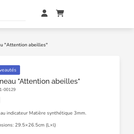
 "Attention abeilles"
veautés
neau "Attention abeilles"
01-00129
au indicateur Matière synthétique 3mm.
sions: 29.5×26.5cm (L×l)