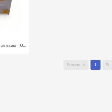
Ruchette+nourrisseur TOP PRO polyestyrene DB 6C
Précédent
1
Sui