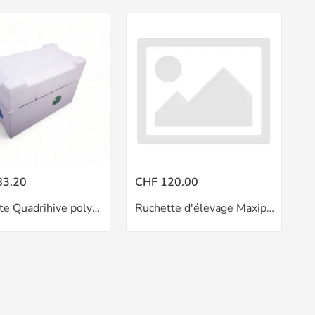
83.20
CHF 120.00
Ruchette Quadrihive polyestyrene TOP PRO
Ruchette d'élevage Maxiplus 12 cadres miniplus