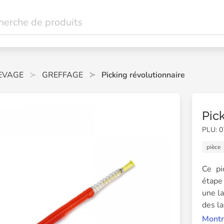
EVAGE
GREFFAGE
Picking révolutionnaire
Pic
PLU: 
pièce
Ce pi
étape
une l
des la
Montr