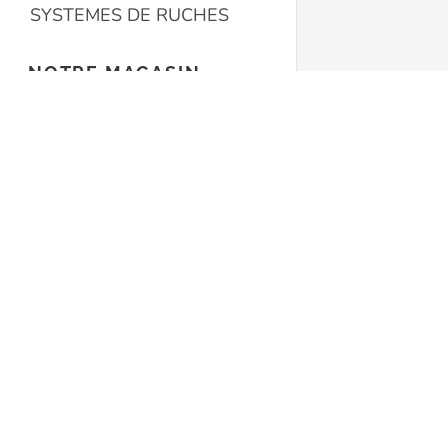
SYSTEMES DE RUCHES
NOTRE MAGASIN
Nous contacter
La Butinerie
Route de Romont 19
LIENS UTILES
1553 Châtonnaye
Conditions générales
Suisse
+41 78 608 72 12
Protection des données
labutineriesarl@gmail.com
Politique de cookies
butinerie.ch