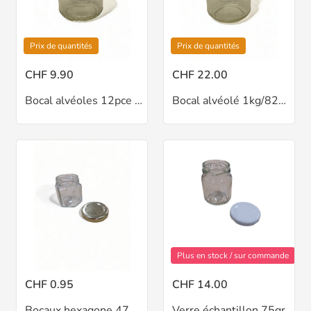
Prix de quantités
Prix de quantités
CHF 9.90
CHF 22.00
Bocal alvéoles 12pce 500g/TO70, sans couvercle
Bocal alvéolé 1kg/82mm,sans couvercle
Plus en stock / sur commande
CHF 0.95
CHF 14.00
Bocaux hexagone 47ml/ 70gr TO43
Verre échantillon 75gr